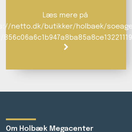
Læs mere på
s://netto.dk/butikker/holbaek/soeage
2/856c06a6c1b947a8ba85a8ce13221119
Om Holbæk Megacenter