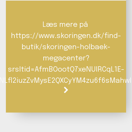
Læs mere på
https://www.skoringen.dk/find-
butik/skoringen-holbaek-
megacenter?
srsltid=AfmBOootQ7xeNUIRCqL1E-
NLfl2iuzZvMysE2QXCyYM4zu6f6sMahwI